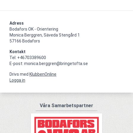
Adress
Bodafors OK - Orientering

Monica Berggren, Säveda Stengård 1

57166 Bodafors
Kontakt
Tel: +46703389600

E-post: monica.berggren@bringetofta.se
Drivs med
KlubbenOnline
Logga in
Våra Samarbetspartner